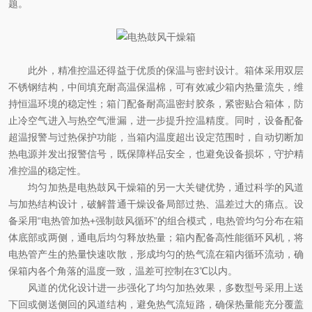
题。
此外，精准控温还得益于优质的保温与密封设计。箱体采用双层
不锈钢结构，中间填充耐高温保温棉，可有效减少箱内热量流失，维
持恒温环境的稳定性；箱门配备耐高温密封胶条，紧密贴合箱体，防
止冷空气进入与热空气泄漏，进一步提升控温精度。同时，设备配备
超温报警与过热保护功能，当箱内温度超出设定范围时，自动切断加
热电源并发出报警信号，既保障样品安全，也避免设备损坏，守护精
准控温的稳定性。
均匀加热是电热鼓风干燥箱的另一大关键优势，通过科学的风道
与加热结构设计，破解普通干燥设备局部过热、温差过大的痛点。设
备采用“电热管加热+强制鼓风循环”的组合模式，电热管均匀分布在箱
体底部或两侧，通电后均匀释放热量；箱内配备高性能循环风机，将
电热管产生的热量快速吹散，形成均匀的热气流在箱内循环流动，确
保箱内各个角落的温度一致，温差可控制在3℃以内。
风道的优化设计进一步强化了均匀加热效果，多数型号采用上送
下回或侧送侧回的风道结构，避免热气流短路，确保热量能充分覆盖