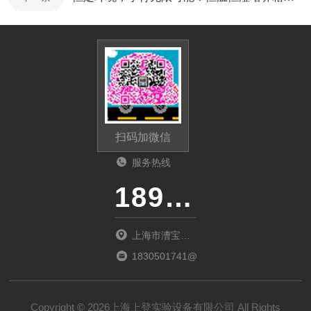
扫码加微信
服务热线
18917303529
上海市漕宝路
1555号大上海
1830501741@qq.com
国际花园京都
元13号202室
Copyright © 2026上海上登实验设备有限公司 All Rights