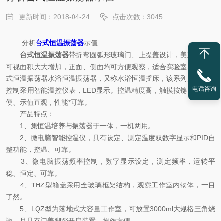
更新时间：2018-04-24
点击次数：3045
分析
台式恒温振荡器
示值
台式恒温振荡器
带折弯圆弧形玻璃门、上提盖设计，美观大方，
可视面积大大增加，正面、侧面均可方便观察，适合实验室小试。台
式恒温振荡器水浴恒温振荡器，又称水浴恒温摇床，该系列产品温度
电话咨询
控制采用智能温控仪表，LED显示。控温精度高，触摸按键，操作方
便、示值直观，性能*可靠。
产品特点：
1、集恒温培养与振荡器于一体，一机两用。
2、微电脑智能控温仪，具有设定、测定温度双数字显示和PID自
整功能，控温、可靠。
3、微电脑振荡频率控制，数字显示设定，测定频率，运转平
稳、恒定、可靠。
4、THZ型箱盖采用全玻璃框架结构，观察工作室内物体，一目
了然。
5、LQZ型为落地式大容量工作室，可放置3000ml大规格三角烧
瓶。且具有门盖脚踏开启装置，操作方便。