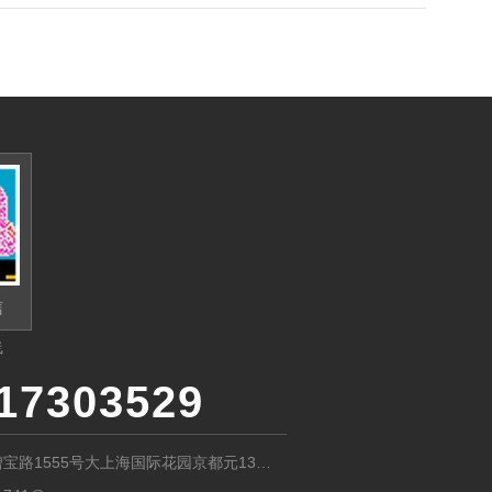
信
线
17303529
宝路1555号大上海国际花园京都元13号