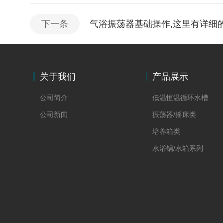
下一条
气浴振荡器基础操作,这里有详细
关于我们
产品展示
公司简介
低温恒温循环水槽
公司新闻
振荡器/摇床类
培养箱类
水浴锅/水箱系列
离心机系列
pm2.5恒温恒湿称重系统
翻转振荡器
土壤干燥箱