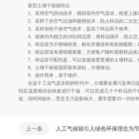
新型土壤干燥箱特点
1、采用空气扰动技术，模拟室内空气流动，程度上接
2、采样了的空气过滤和吸附技术，防止样品的二次交
3、采样加热干燥空气技术，提高了样品风干效率。
4、箱体内为独立的24位样品室，将样品隔开，防止交
5、样品室为不锈钢材质，耐化学腐蚀和有机物吸附；
6、样品室设有透明观察窗，方便客户随时观察样品状
7、样品室可配托盘，可以直接放置普通的土壤样品，
8、土壤干燥箱底部装有滚轮，方便移动。
9、操作简单，易于维护。
在这个工业气息浓郁的时代中，土壤重金属污染将日益严
恒定温度相结合快速进行干饭，可以完成几十个样品的干
低，但时间较长，受交叉污染影响大，通常需要15一20分
上一条
人工气候箱引入绿色环保理念为