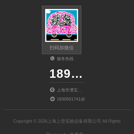
扫码加微信
服务热线
18917303529
上海市漕宝路
1555号大上海
1830501741@qq.com
国际花园京都
元13号202室
Copyright © 2026上海上登实验设备有限公司 All Rights