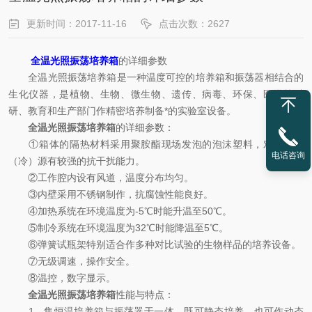
更新时间：2017-11-16
点击次数：2627
全温光照振荡培养箱
的详细参数
全温光照振荡培养箱是一种温度可控的培养箱和振荡器相结合的
生化仪器，是植物、生物、微生物、遗传、病毒、环保、医学等科
研、教育和生产部门作精密培养制备*的实验室设备。
全温光照振荡培养箱
的详细参数：
①箱体的隔热材料采用聚胺酯现场发泡的泡沫塑料，对外来热
电话咨询
（冷）源有较强的抗干扰能力。
②工作腔内设有风道，温度分布均匀。
③内壁采用不锈钢制作，抗腐蚀性能良好。
④加热系统在环境温度为-5℃时能升温至50℃。
⑤制冷系统在环境温度为32℃时能降温至5℃。
⑥弹簧试瓶架特别适合作多种对比试验的生物样品的培养设备。
⑦无级调速，操作安全。
⑧温控，数字显示。
全温光照振荡培养箱
性能与特点：
1、集恒温培养箱与振荡器于一体，既可静态培养、也可作动态