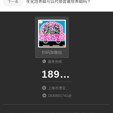
生化培养箱可以代替普通培养箱吗？
下一条
扫码加微信
服务热线
18917303529
上海市漕宝路
1555号大上海
1830501741@qq.com
国际花园京都
元13号202室