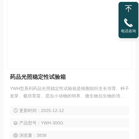
电话咨询
药品光照稳定性试验箱
YWH型系列药品光照稳定性试验箱是细胞组织生长培育、种子
发芽、载培育苗、昆虫小动物的饲养、微生物抗生物的培养保
存木材、建材的性能试验理想的设备，适用于生物工程、医学
更新时间：2025-12-12
研究、农业科学、水产、畜牧等领域从事生产和科研作恒温、
恒湿、光照实验培养的装置。
产品型号：YWH-300G
浏览量：3838